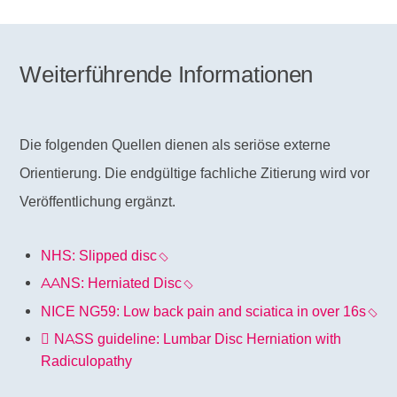
Vor allem bei OP-Empfehlungen, bei Unsicherheit
über die Dringlichkeit oder wenn Befunde und
Beschwerden nicht sauber zusammenpassen.
Weiterführende Informationen
Die folgenden Quellen dienen als seriöse externe
Orientierung. Die endgültige fachliche Zitierung wird vor
Veröffentlichung ergänzt.
NHS: Slipped disc
AANS: Herniated Disc
NICE NG59: Low back pain and sciatica in over 16s
NASS guideline: Lumbar Disc Herniation with
Radiculopathy