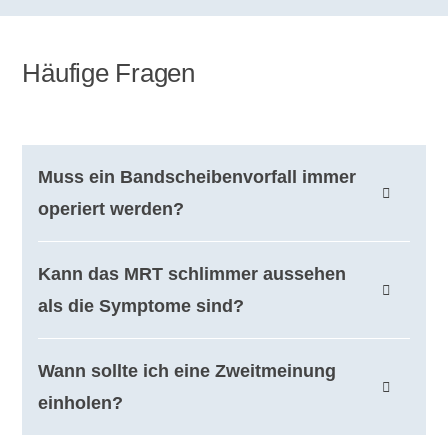
Häufige Fragen
Muss ein Bandscheibenvorfall immer
operiert werden?
Nein. Viele Bandscheibenvorfälle werden zunächst
Kann das MRT schlimmer aussehen
konservativ behandelt. Eine Operation wird vor
als die Symptome sind?
allem relevant bei neurologischen Ausfällen, starker
anhaltender Ausstrahlung oder fehlender Besserung
Ja. Bildbefunde können eindrucksvoll wirken, ohne
Wann sollte ich eine Zweitmeinung
trotz sinnvoller Behandlung.
die Schmerzen vollständig zu erklären. Deshalb
einholen?
sollten Bilder nie isoliert beurteilt werden.