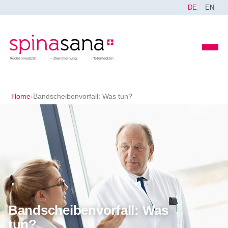
DE
EN
Rückenmedizin
Zweitmeinung
Telemedizin
Home
›
Bandscheibenvorfall: Was tun?
Bandscheibenvorfall: Was
tun?