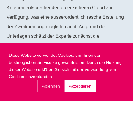
Kriterien entsprechenden datensicheren Cloud zur
Verfügung, was eine ausserordentlich rasche Erstellung
der Zweitmeinung möglich macht. Aufgrund der
Unterlagen schätzt der Experte zunächst die
Dringlichkeit ein. Auf jeden Fall erhalten Sie die
Zweitmeinung innert 5 Werktagen, mit Express-Option in
Diese Website verwendet Cookies, um Ihnen den
bestmöglichen Service zu gewährleisten. Durch die Nutzung
2 Tagen. In komplexen Fallsituationen wird zusätzlich
dieser Website erklären Sie sich mit der Verwendung von
die Meinung eines internationalen Experten eingeholt.
Cookies einverstanden.
Ablehnen
Akzeptieren
3
Antwort erhalten
Innerhalb von 5 Werktagen erhalten Sie die
Zweitmeinung via E-Mail, bei bestellter notfallmässiger